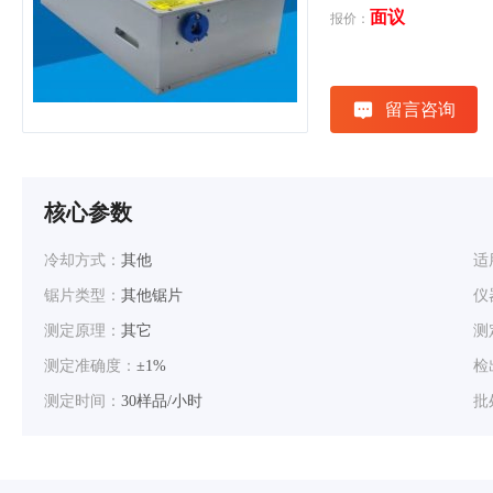
面议
报价：
留言咨询
核心参数
冷却方式：
其他
适
锯片类型：
其他锯片
仪
测定原理：
其它
测
测定准确度：
±1%
检
测定时间：
30样品/小时
批