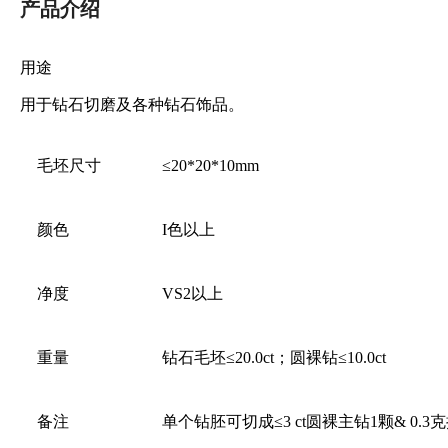
产品介绍
用途
用于钻石切磨及各种钻石饰品。
毛坯尺寸
≤20*20*10mm
颜色
I色以上
净度
VS2以上
重量
钻石毛坯≤20.0ct；圆裸钻≤10.0ct
备注
单个钻胚可切成≤3 ct圆裸主钻1颗& 0.3