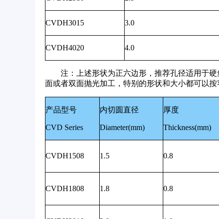
CVDH3015
3.0
CVDH4020
4.0
注：上述形状为正六边形，推荐孔径适用于硬丝，拉
面或者双面抛光加工，特别的形状和大小都可以按
产品型号
内切圆直径
厚度
CVD Series
Diameter(mm)
Thickness(mm)
CVDH1508
1.5
0.8
CVDH1808
1.8
0.8