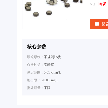
面议
报价：
留
核心参数
颗粒形状：
不规则块状
仪器种类：
实验室
测定范围：
0.01~5mg/L
检出限 ：
≤0.005mg/L
批处理量：
不限