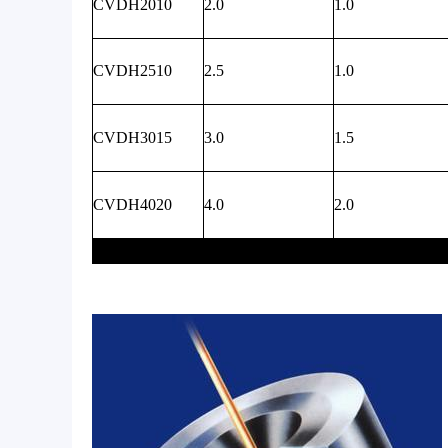
CVDH2010
2.0
1.0
CVDH2510
2.5
1.0
CVDH3015
3.0
1.5
CVDH4020
4.0
2.0