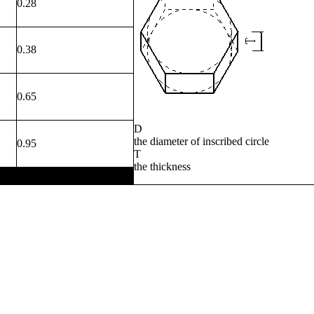
0.28
0.38
0.65
D
the diameter of inscribed circle
0.95
T
the thickness