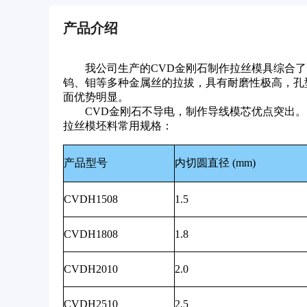
产品介绍
我公司生产的CVD金刚石制作拉丝模具综合了
钨、钼等多种金属丝的拉拔，具有耐磨性极高，孔
面优势明显。
CVD金刚石不导电，制作导线模芯优点突出。
拉丝模坯料常用规格：
产品型号
内切圆直径 (mm)
CVDH1508
1.5
CVDH1808
1.8
CVDH2010
2.0
CVDH2510
2.5