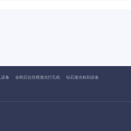
孔设备
金刚石拉丝模激光打孔机
钻石激光标刻设备