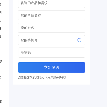
生
研
企
陶
璃
改
立即发送
营
点击提交代表您同意 《用户服务协议》
权