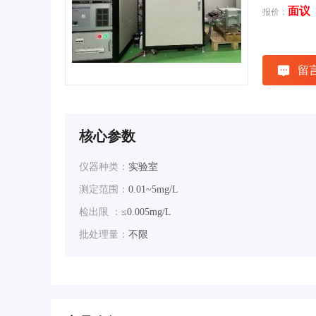
面议
报价：
留
核心参数
仪器种类：
实验室
测定范围：
0.01~5mg/L
检出限 ：
≤0.005mg/L
批处理量：
不限