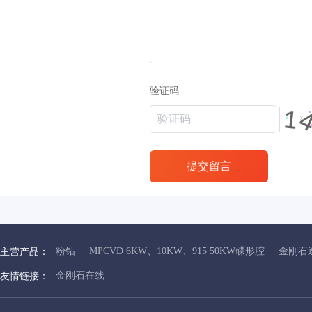
验证码
提交留言
粉钻
MPCVD 6KW、10KW、915 50KW碟形腔
金刚石
主营产品：
金刚石在线
友情链接：