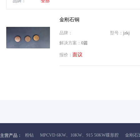
品牌：
全部
金刚石铜
品牌：
型号：
jzkj
解决方案：
0篇
面议
报价：
粉钻
MPCVD 6KW、10KW、915 50KW碟形腔
金刚石
主营产品：