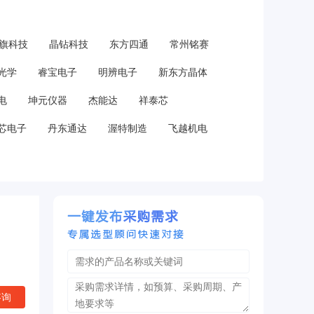
旗科技
晶钻科技
东方四通
常州铭赛
光学
睿宝电子
明辨电子
新东方晶体
电
坤元仪器
杰能达
祥泰芯
芯电子
丹东通达
渥特制造
飞越机电
咨询