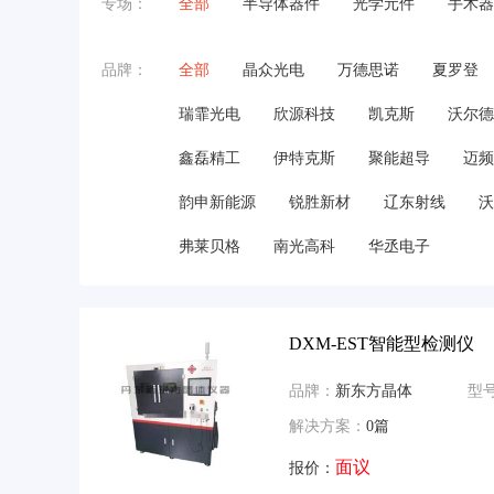
专场：
全部
半导体器件
光学元件
手术器
品牌：
全部
晶众光电
万德思诺
夏罗登
瑞霏光电
欣源科技
凯克斯
沃尔德
鑫磊精工
伊特克斯
聚能超导
迈频
韵申新能源
锐胜新材
辽东射线
沃
弗莱贝格
南光高科
华丞电子
DXM-EST智能型检测仪
品牌：
新东方晶体
型
解决方案：
0篇
面议
报价：