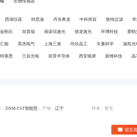
械
生物传感器
西湖仪器
特思迪
丹东奥龙
中科煜宸
敖纯过滤
华
金刚石
坦普瑞
禧诺琺激光
德龙激光
环博科技
爱鸥
汇能
英杰电气
上海三束
尚欣晶工
矢量科学
迪凯光
特塞恩
兰辰光电
前景半导体
西安镜屏
新锋科技
晶
号：
DXM-EST智能型检测仪
产地：
辽宁
样本：暂无
留言