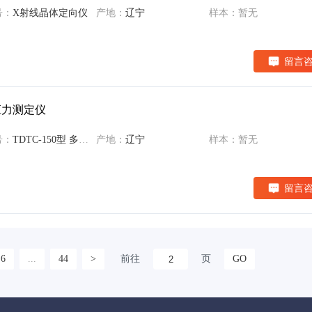
号：
X射线晶体定向仪
产地：
辽宁
样本：暂无
留言
余应力测定仪
号：
TDTC-150型 多功能残余应力测定仪
产地：
辽宁
样本：暂无
留言
6
...
44
>
前往
页
GO