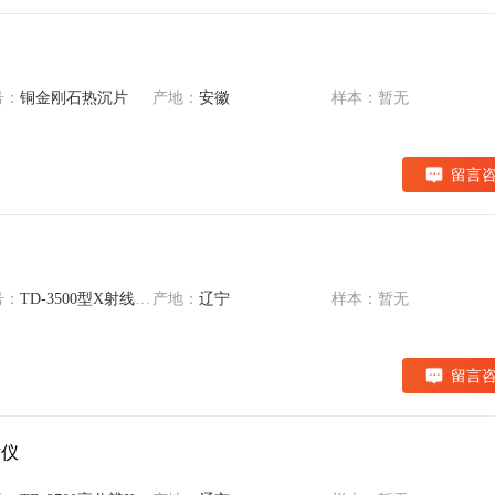
号：
铜金刚石热沉片
产地：
安徽
样本：暂无
留言
号：
TD-3500型X射线衍射仪
产地：
辽宁
样本：暂无
留言
射仪