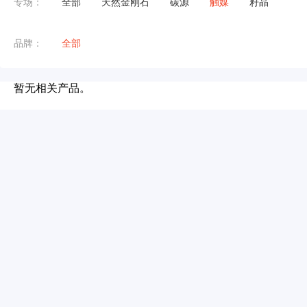
专场：
全部
天然金刚石
碳源
触媒
籽晶
品牌：
全部
暂无相关产品。