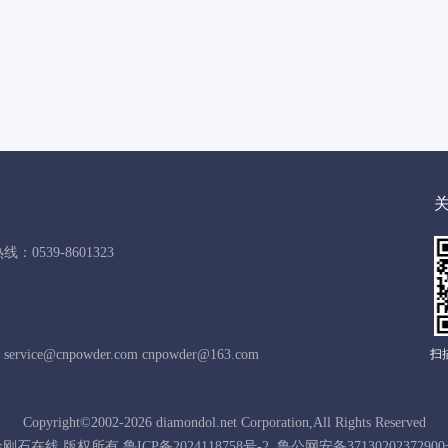
：0539-8601323
vice@cnpowder.com cnpowder@163.com
扫
Copyright©2002-2026 diamondol.net Corporation,All Rights Reserved
石在线 版权所有 鲁ICP备2024118758号-2 鲁公网安备371302023729