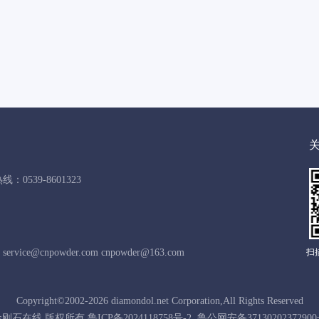
：0539-8601323
vice@cnpowder.com cnpowder@163.com
扫
Copyright©2002-2026 diamondol.net Corporation,All Rights Reserved
石在线 版权所有 鲁ICP备2024118758号-2 鲁公网安备371302023729