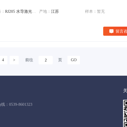
号：
RJ205 水导激光加工
产地：
江苏
样本：暂无
留言
4
>
前往
页
GO
：0539-8601323