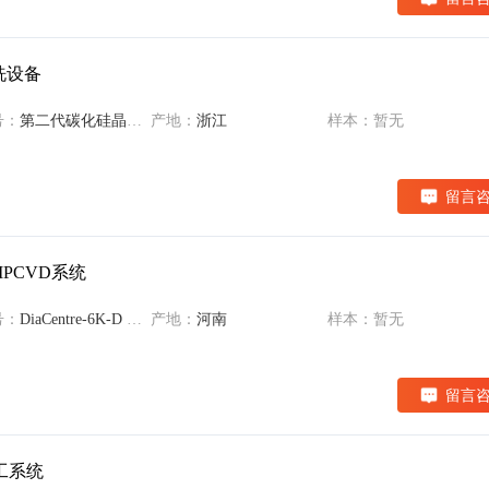
洗设备
号：
第二代碳化硅晶片腐蚀清洗设备
产地：
浙江
样本：暂无
留言
式MPCVD系统
号：
DiaCentre-6K-D 碟形腔式MPCVD系统
产地：
河南
样本：暂无
留言
加工系统