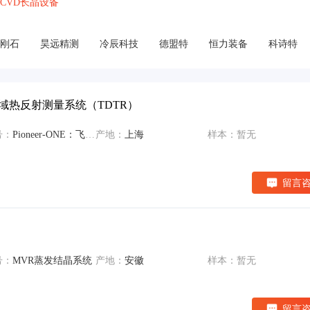
CVD长晶设备
刚石
昊远精测
冷辰科技
德盟特
恒力装备
科诗特
激光时域热反射测量系统（TDTR）
号：
Pioneer-ONE：飞秒激光时域热反射测量系统（TDTR）
产地：
上海
样本：暂无
留言
号：
MVR蒸发结晶系统
产地：
安徽
样本：暂无
留言