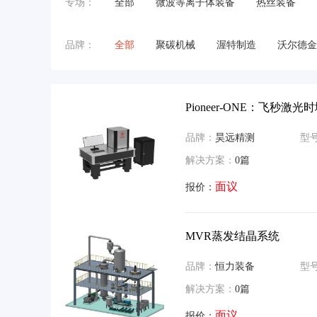
专场：
全部
微波等离子体装备
热丝装备
品牌：
全部
聚碳机械
渥特制造
沃尔德金
Pioneer-ONE：飞秒
品牌：
昊远精测
型
解决方案：
0篇
面议
报价：
MVR蒸发结晶系统
品牌：
恒力装备
型
解决方案：
0篇
面议
报价：