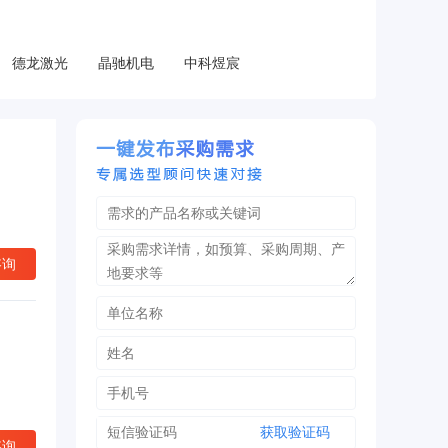
德龙激光
晶驰机电
中科煜宸
咨询
获取验证码
咨询