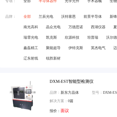
专场：
全部
半导体器件
光学元件
手术器械
生物
品牌：
全部
兰辰光电
沃特塞恩
前景半导体
新锋
南光高科
晶众光电
万德思诺
西湖仪器
夏
瑞霏光电
凯克斯
欣源科技
坦普瑞
沃尔德
鑫磊精工
聚能超导
伊特克斯
英杰电气
迈
辽东射线
锐胜新材
DXM-EST智能型检测仪
品牌：
新东方晶体
型号：
DXM-ES
解决方案：
0篇
面议
报价：