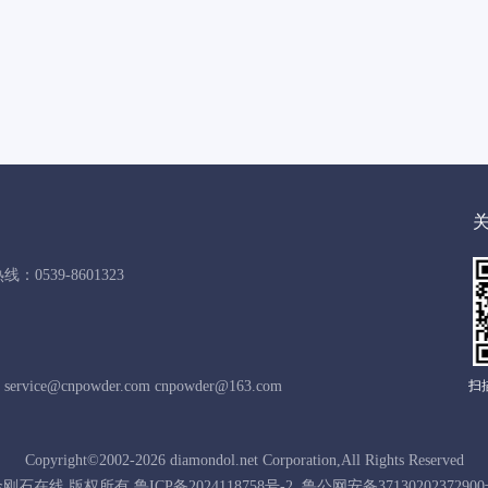
：0539-8601323
vice@cnpowder.com cnpowder@163.com
扫
Copyright©2002-2026 diamondol.net Corporation,All Rights Reserved
石在线 版权所有 鲁ICP备2024118758号-2 鲁公网安备371302023729