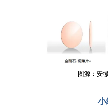
图源：安
小