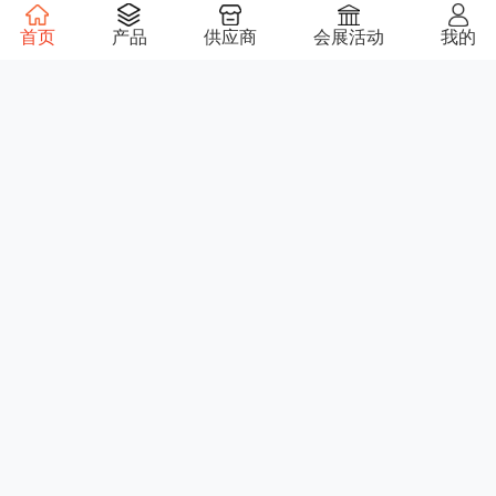
首页
产品
供应商
会展活动
我的
大尺寸CVD单晶金刚石
HFD2211金刚石
郑州磨料磨具磨削研究
恒钻新材
所有限公司
面议
面议
DH75A—MPCVD
CVD彩钻
西安德盟特半导体科技
晶钻科技
有限公司
面议
面议