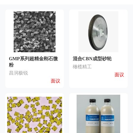
GMP系列超精金刚石微
混合CBN成型砂轮
粉
橄榄精工
昌润极锐
面议
面议