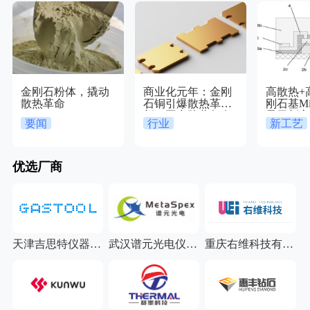
金刚石粉体，撬动
商业化元年：金刚
高散热+
散热革命
石铜引爆散热革
刚石基Mic
新，国产阵营都有
显示新
要闻
行业
新工艺
谁？
优选厂商
科新材料科技有限公司
天津吉思特仪器仪表有限公司
武汉谱元光电仪器有限公司
重庆右维科技有限公司