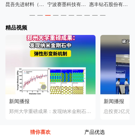
新材料（山西）有限公司
昆吾先进材料（江西）有限公司
宁波赛墨科技有限公司
惠丰钻石股份有限公司
精品视频
新闻播报
新闻播报
郑州大学重磅成果：发现纳米金刚石中弹性形变新机制
猜你喜欢
产品优选