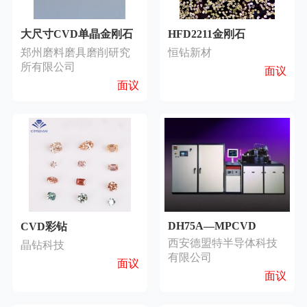
大尺寸CVD单晶金刚石
HFD2211金刚石
郑州磨料磨具磨削研究
恒钻新材
所有限公司
面议
面议
DH75A—MPCVD
CVD彩钻
西安德盟特半导体科技
晶钻科技
有限公司
面议
面议