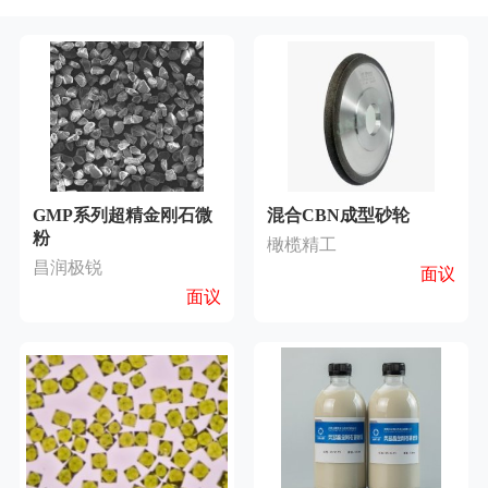
GMP系列超精金刚石微
混合CBN成型砂轮
粉
橄榄精工
昌润极锐
面议
面议