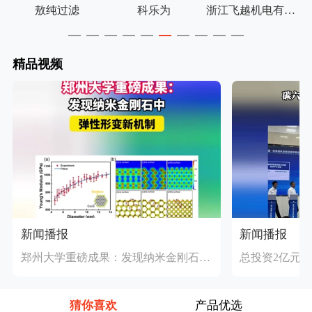
磨澳超硬材料有限公司
敖纯过滤
科乐为
浙江飞越机电有限公司
精品视频
新闻播报
新闻播报
郑州大学重磅成果：发现纳米金刚石中弹性形变新机制
猜你喜欢
产品优选