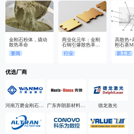
金刚石粉体，撬动
商业化元年：金刚
高散热+
散热革命
石铜引爆散热革
刚石基Mic
新，国产阵营都有
显示新
要闻
行业
新工艺
谁？
优选厂商
飞舟高新科技材料有限公司
河南万磨金刚石有限公司
广东奔朗新材料股份有限公司
德龙激光