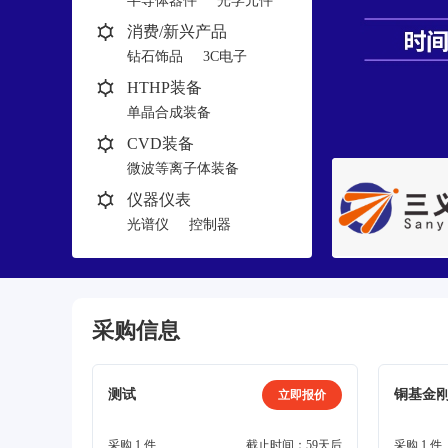
半导体器件
光学元件
消费/新兴产品
钻石饰品
3C电子
HTHP装备
单晶合成装备
多晶合成装备
CVD装备
微波等离子体装备
热丝装备
仪器仪表
光谱仪
控制器
采购信息
测试
铜基金
立即报价
采购 1 件
截止时间：59天后
采购 1 件