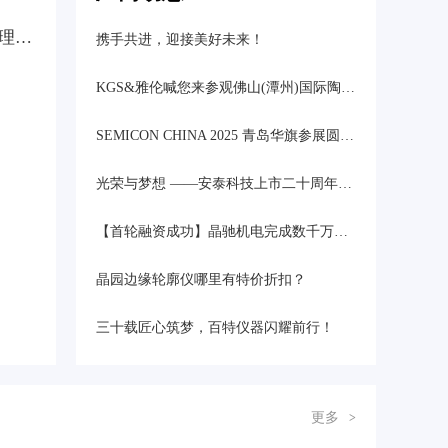
专家报告：金刚石粉体镀膜改性及其复合材料在半导体热管理领域的应用研究
携手共进，迎接美好未来！
KGS&雅伦喊您来参观佛山(潭州)国际陶瓷与卫浴展览会
SEMICON CHINA 2025 青岛华旗参展圆满结束
光荣与梦想 ——安泰科技上市二十周年感怀
【首轮融资成功】晶驰机电完成数千万首轮融资，深度布局三代、四代先进半导体装备！
晶园边缘轮廓仪哪里有特价折扣？
三十载匠心筑梦，百特仪器闪耀前行！
更多
>