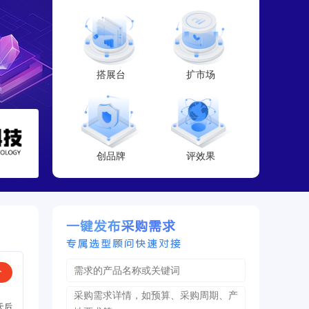
搭展台
扩市场
创品牌
评效果
价
天后