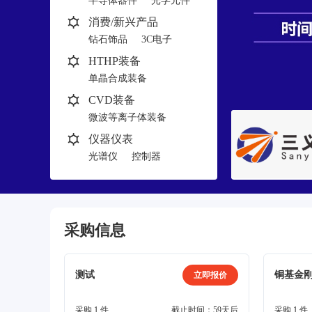
半导体器件
光学元件
消费/新兴产品
钻石饰品
3C电子
HTHP装备
单晶合成装备
多晶合成装备
CVD装备
微波等离子体装备
热丝装备
仪器仪表
光谱仪
控制器
采购信息
测试
铜基金
立即报价
采购 1 件
截止时间：59天后
采购 1 件