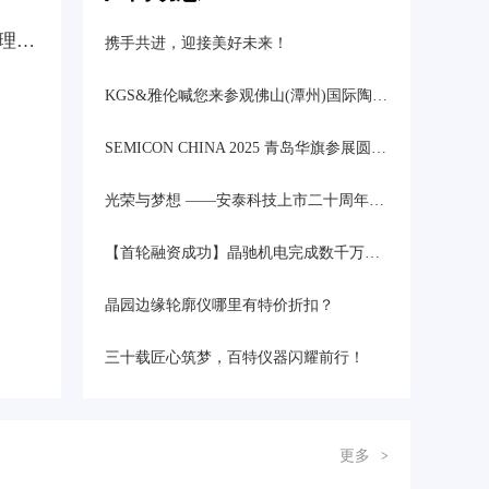
专家报告：金刚石粉体镀膜改性及其复合材料在半导体热管理领域的应用研究
携手共进，迎接美好未来！
KGS&雅伦喊您来参观佛山(潭州)国际陶瓷与卫浴展览会
SEMICON CHINA 2025 青岛华旗参展圆满结束
光荣与梦想 ——安泰科技上市二十周年感怀
【首轮融资成功】晶驰机电完成数千万首轮融资，深度布局三代、四代先进半导体装备！
晶园边缘轮廓仪哪里有特价折扣？
三十载匠心筑梦，百特仪器闪耀前行！
更多
>